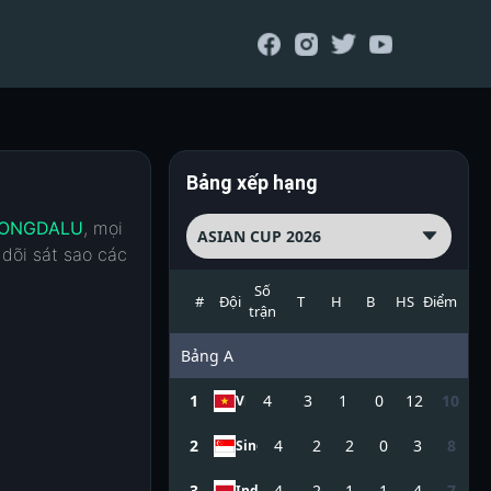
Bảng xếp hạng
ONGDALU
, mọi
ASIAN CUP 2026
 dõi sát sao các
Số
#
Đội
T
H
B
HS
Điểm
trận
Bảng
A
1
4
3
1
0
12
10
Việt
Nam
2
4
2
2
0
3
8
Singapore
3
4
2
1
1
4
7
Indonesia