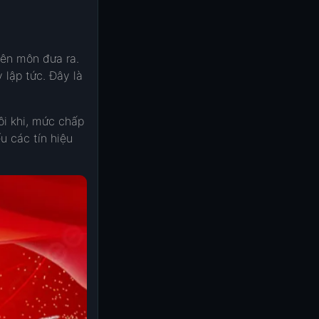
yên môn đưa ra.
 lập tức. Đây là
ôi khi, mức chấp
u các tín hiệu