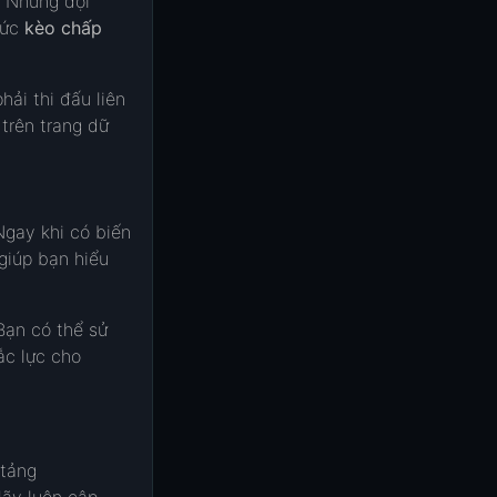
. Những đội
mức
kèo chấp
hải thi đấu liên
trên trang dữ
Ngay khi có biến
 giúp bạn hiểu
Bạn có thể sử
ắc lực cho
 tảng