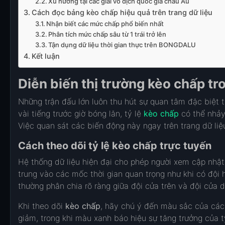
Xu hướng tại các giải vô địch quốc gia châu Âu
Cách đọc bảng kèo chấp hiệu quả trên trang dữ liệu
Nhận biết các mức chấp phổ biến nhất
Phân tích mức chấp sâu từ 1 trái trở lên
Tận dụng dữ liệu thời gian thực trên BONGDALU
Kết luận
Diễn biến thị trường kèo chấp tr
Những trận đấu lớn luôn thu hút sự quan tâm đặc biệt t
vài tiếng trước giờ bóng lăn, tỷ lệ
kèo chấp
có thể nhảy 
Việc quan sát các biến động này ngay trên trang dữ liệ
Cách theo dõi tỷ lệ kèo chấp trực tuyến
Hệ thống dữ liệu hiện đại cho phép người xem cập nhật
trung vào các mốc thời gian quan trọng như khi có đội h
thường phân chia rõ ràng giữa đội cửa trên và đội cửa 
Khi theo dõi
kèo chấp
, hãy chú ý đến màu sắc của các 
giảm, trong khi màu xanh báo hiệu sự tăng trưởng của t