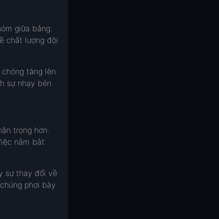
hóm giữa bảng.
ề chất lượng đội
 chóng tăng lên
nh sự nhạy bén
ận trọng hơn.
Việc nắm bắt
y sự thay đổi về
 chúng phơi bày