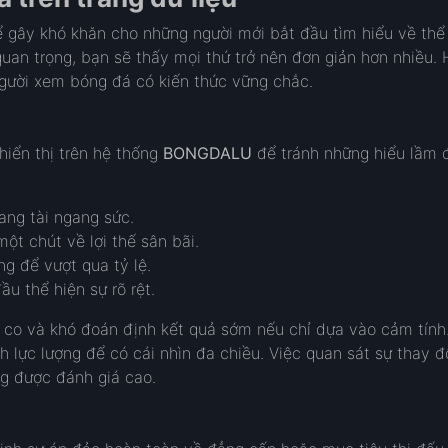
ể gây khó khăn cho những người mới bắt đầu tìm hiểu về thể 
quan trọng, bạn sẽ thấy mọi thứ trở nên đơn giản hơn nhiều.
người xem bóng đá có kiến thức vững chắc.
iển thị trên hệ thống
BONGDALU
để tránh những hiểu lầm 
ang tài ngang sức.
ột chút về lợi thế sân bãi.
ng để vượt qua tỷ lệ.
ầu thể hiện sự rõ rệt.
 co và khó đoán định kết quả sớm nếu chỉ dựa vào cảm tính
nh lực lượng để có cái nhìn đa chiều. Việc quan sát sự thay đổ
g được đánh giá cao.