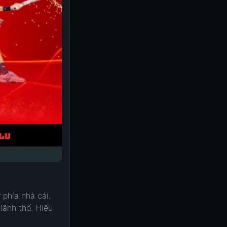
 phía nhà cái.
lãnh thổ. Hiểu