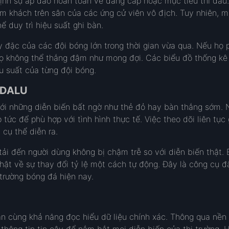
 định sự áp đảo hoàn toàn về đẳng cấp hoặc mục tiêu thi đấu
àm khách trên sân của các ứng cử viên vô địch. Tuy nhiên, 
ể duy trì hiệu suất ghi bàn.
ày đặc của các đội bóng lớn trong thời gian vừa qua. Nếu họ p
 họ không thể thắng đậm như mong đợi. Các biểu đồ thống kê 
u suất của từng đội bóng.
NGDALU
với những diễn biến bất ngờ như thẻ đỏ hay bàn thắng sớm. 
tức để phù hợp với tình hình thực tế. Việc theo dõi liên tục
cụ thể diễn ra.
i đến người dùng không bị chậm trễ so với diễn biến thật. 
ật về sự thay đổi tỷ lệ một cách tự động. Đây là công cụ đ
trường bóng đá hiện nay.
ẫn cùng khả năng đọc hiểu dữ liệu chính xác. Thông qua nền