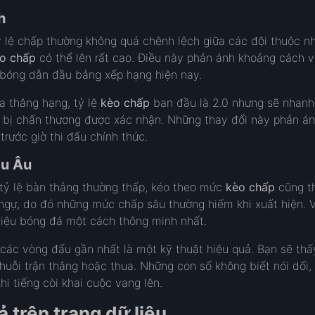
h
tỷ lệ chấp thường không quá chênh lệch giữa các đội thuộc n
o chấp
có thể lên rất cao. Điều này phản ánh khoảng cách v
 bóng dẫn đầu bảng xếp hạng hiện nay.
a thăng hạng, tỷ lệ
kèo chấp
ban đầu là 2.0 nhưng sẽ nhanh
ch bị chấn thương được xác nhận. Những thay đổi này phản á
trước giờ thi đấu chính thức.
âu Âu
n tỷ lệ bàn thắng thường thấp, kéo theo mức
kèo chấp
cũng th
 ngự, do đó những mức chấp sâu thường hiếm khi xuất hiện. 
 liệu bóng đá một cách thông minh nhất.
các vòng đấu gần nhất là một kỹ thuật hiệu quả. Bạn sẽ thấ
huỗi trận thắng hoặc thua. Những con số không biết nói dối,
hi tiếng còi khai cuộc vang lên.
 trên trang dữ liệu