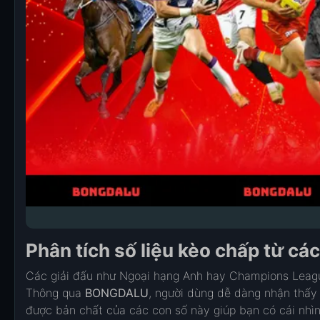
Phân tích số liệu kèo chấp từ cá
Các giải đấu như Ngoại hạng Anh hay Champions League l
Thông qua
BONGDALU
, người dùng dễ dàng nhận thấy
được bản chất của các con số này giúp bạn có cái nhìn