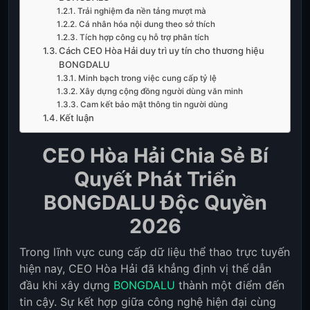
Trải nghiệm đa nền tảng mượt mà
Cá nhân hóa nội dung theo sở thích
Tích hợp công cụ hỗ trợ phân tích
Cách CEO Hòa Hải duy trì uy tín cho thương hiệu
BONGDALU
Minh bạch trong việc cung cấp tỷ lệ
Xây dựng cộng đồng người dùng văn minh
Cam kết bảo mật thông tin người dùng
Kết luận
CEO Hòa Hải Chia Sẻ Bí
Quyết Phát Triển
BONGDALU Độc Quyền
2026
Trong lĩnh vực cung cấp dữ liệu thể thao trực tuyến
hiện nay,
CEO Hòa Hải
đã khẳng định vị thế dẫn
đầu khi xây dựng
BONGDALU
thành một điểm đến
tin cậy. Sự kết hợp giữa công nghệ hiện đại cùng