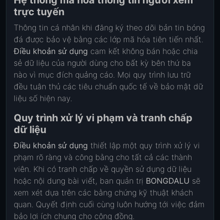
Hệ thống mã hóa thông tin người xem
trực tuyến
Thông tin cá nhân khi đăng ký theo dõi bản tin bóng
đá được bảo vệ bằng các lớp mã hóa tiên tiến nhất.
Điều khoản sử dụng
cam kết không bán hoặc chia
sẻ dữ liệu của người dùng cho bất kỳ bên thứ ba
nào vì mục đích quảng cáo. Mọi quy trình lưu trữ
đều tuân thủ các tiêu chuẩn quốc tế về bảo mật dữ
liệu số hiện nay.
Quy trình xử lý vi phạm và tranh chấp
dữ liệu
Điều khoản sử dụng
thiết lập một quy trình xử lý vi
phạm rõ ràng và công bằng cho tất cả các thành
viên. Khi có tranh chấp về quyền sử dụng dữ liệu
hoặc nội dung bài viết, ban quản trị
BONGDALU
sẽ
xem xét dựa trên các bằng chứng kỹ thuật khách
quan. Quyết định cuối cùng luôn hướng tới việc đảm
bảo lợi ích chung cho cộng đồng.