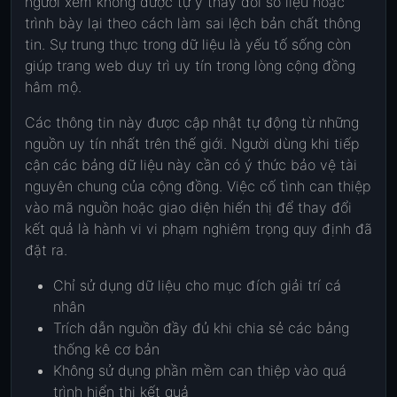
người xem không được tự ý thay đổi số liệu hoặc
trình bày lại theo cách làm sai lệch bản chất thông
tin. Sự trung thực trong dữ liệu là yếu tố sống còn
giúp trang web duy trì uy tín trong lòng cộng đồng
hâm mộ.
Các thông tin này được cập nhật tự động từ những
nguồn uy tín nhất trên thế giới. Người dùng khi tiếp
cận các bảng dữ liệu này cần có ý thức bảo vệ tài
nguyên chung của cộng đồng. Việc cố tình can thiệp
vào mã nguồn hoặc giao diện hiển thị để thay đổi
kết quả là hành vi vi phạm nghiêm trọng quy định đã
đặt ra.
Chỉ sử dụng dữ liệu cho mục đích giải trí cá
nhân
Trích dẫn nguồn đầy đủ khi chia sẻ các bảng
thống kê cơ bản
Không sử dụng phần mềm can thiệp vào quá
trình hiển thị kết quả