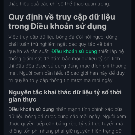
thác hiệu quả các chỉ số thể thao quan trọng.
Quy định về truy cập dữ liệu
trong Điều khoản sử dụng
Việc truy cập dữ liệu bóng đá đòi hỏi người dùng
phải tuân thủ nghiêm ngặt các quy tắc về bản
quyền và tần suất.
Điều khoản sử dụng
thiết lập hệ
thống giám sát để đảm bảo mọi dữ liệu tỷ số, lịch
thi đấu đều được sử dụng đúng mục đích phi thương
mại. Người xem cần hiểu rõ các giới hạn này để duy
trì quyền truy cập thông tin mượt mà mỗi ngày.
Nguyên tắc khai thác dữ liệu tỷ số thời
gian thực
Điều khoản sử dụng
nhấn mạnh tính chính xác của
dữ liệu bóng đá được cung cấp mỗi ngày. Người xem
được quyền tiếp cận bảng kèo, tỷ số trực tuyến mà
không tốn phí nhưng phải giữ nguyên hiện trạng dữ